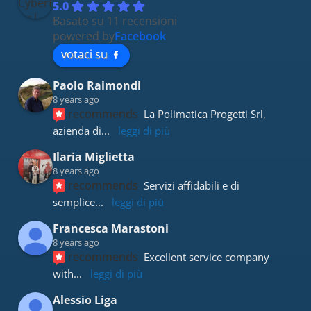
5.0
Basato su 11 recensioni
powered by
Facebook
votaci su
Paolo Raimondi
8 years ago
recommends
La Polimatica Progetti Srl, 
azienda di
... 
leggi di più
Ilaria Miglietta
8 years ago
recommends
Servizi affidabili e di 
semplice
... 
leggi di più
Francesca Marastoni
8 years ago
recommends
Excellent service company 
with
... 
leggi di più
Alessio Liga