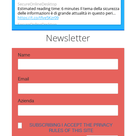
SecureOnlineDesktop
Estimated reading time: 6 minutes Il tema della sicurezza
delle informazioni è di grande attualità in questo peri…
https://t.co/tfve5Kzr09
SecureOnlineDesktop
Estimated reading time: 6 minutes The issue of
information security is very topical in this historical
Newsletter
period ch…
https://t.co/TP8gvdRcrF
Name
Email
Azienda
SUBSCRIBING I ACCEPT THE PRIVACY
RULES OF THIS SITE