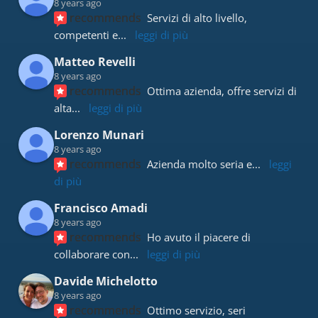
8 years ago
recommends
Servizi di alto livello, 
competenti e
... 
leggi di più
Matteo Revelli
8 years ago
recommends
Ottima azienda, offre servizi di 
alta
... 
leggi di più
Lorenzo Munari
8 years ago
recommends
Azienda molto seria e
... 
leggi 
di più
Francisco Amadi
8 years ago
recommends
Ho avuto il piacere di 
collaborare con
... 
leggi di più
Davide Michelotto
8 years ago
recommends
Ottimo servizio, seri 