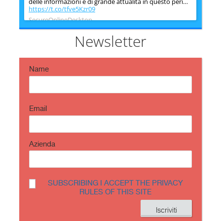
delle informazioni è di grande attualità in questo peri…
https://t.co/tfve5Kzr09
SecureOnlineDesktop
Estimated reading time: 6 minutes The issue of
information security is very topical in this historical
Newsletter
period ch…
https://t.co/TP8gvdRcrF
Name
Email
Azienda
SUBSCRIBING I ACCEPT THE PRIVACY
RULES OF THIS SITE