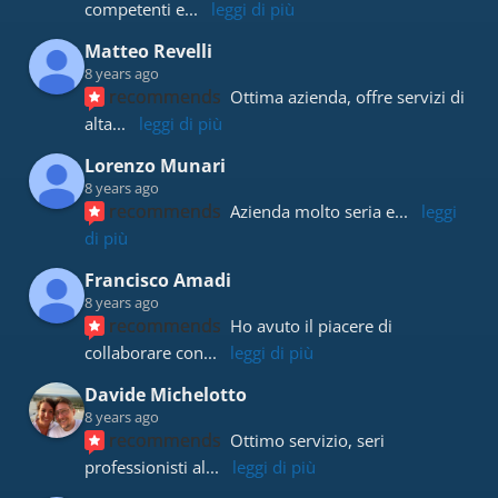
competenti e
... 
leggi di più
Matteo Revelli
8 years ago
recommends
Ottima azienda, offre servizi di 
alta
... 
leggi di più
Lorenzo Munari
8 years ago
recommends
Azienda molto seria e
... 
leggi 
di più
Francisco Amadi
8 years ago
recommends
Ho avuto il piacere di 
collaborare con
... 
leggi di più
Davide Michelotto
8 years ago
recommends
Ottimo servizio, seri 
professionisti al
... 
leggi di più