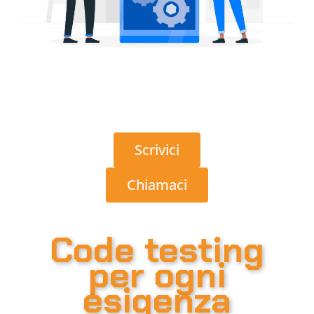
Scrivici
Chiamaci
Code testing
per ogni
esigenza