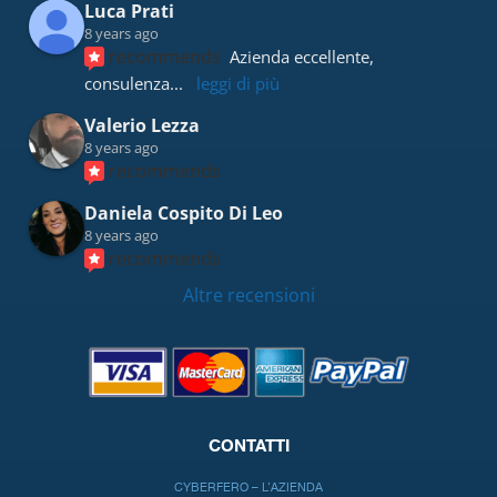
Luca Prati
8 years ago
recommends
Azienda eccellente, 
consulenza
... 
leggi di più
Valerio Lezza
8 years ago
recommends
Daniela Cospito Di Leo
8 years ago
recommends
Altre recensioni
CONTATTI
CYBERFERO – L’AZIENDA