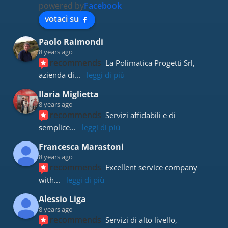
powered by
Facebook
votaci su
Paolo Raimondi
8 years ago
recommends
La Polimatica Progetti Srl, 
azienda di
... 
leggi di più
Ilaria Miglietta
8 years ago
recommends
Servizi affidabili e di 
semplice
... 
leggi di più
Francesca Marastoni
8 years ago
recommends
Excellent service company 
with
... 
leggi di più
Alessio Liga
8 years ago
recommends
Servizi di alto livello, 