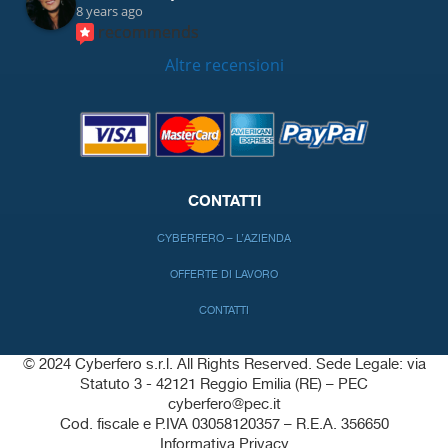
8 years ago
recommends
Altre recensioni
CONTATTI
CYBERFERO – L’AZIENDA
OFFERTE DI LAVORO
CONTATTI
© 2024 Cyberfero s.r.l. All Rights Reserved. Sede Legale: via
Statuto 3 - 42121 Reggio Emilia (RE) – PEC
cyberfero@pec.it
Cod. fiscale e P.IVA 03058120357 – R.E.A. 356650
Informativa Privacy