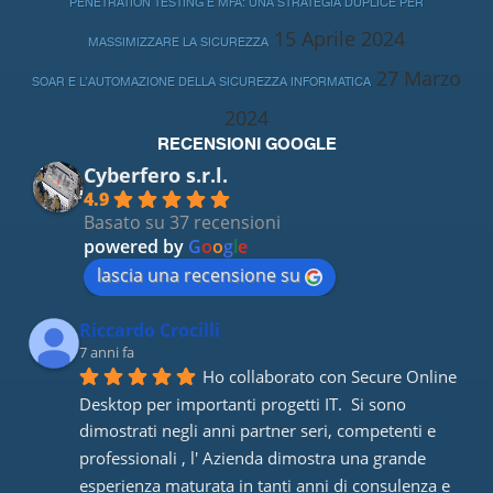
PENETRATION TESTING E MFA: UNA STRATEGIA DUPLICE PER
15 Aprile 2024
MASSIMIZZARE LA SICUREZZA
27 Marzo
SOAR E L’AUTOMAZIONE DELLA SICUREZZA INFORMATICA
2024
RECENSIONI GOOGLE
Cyberfero s.r.l.
4.9
Basato su 37 recensioni
powered by
G
o
o
g
l
e
lascia una recensione su
Riccardo Crocilli
7 anni fa
Ho collaborato con Secure Online 
Desktop per importanti progetti IT.  Si sono 
dimostrati negli anni partner seri, competenti e 
professionali , l' Azienda dimostra una grande 
esperienza maturata in tanti anni di consulenza e 