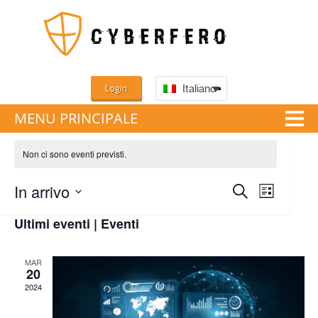
Login
Italiano
MENU PRINCIPALE
Non ci sono eventi previsti.
Eventi
In arrivo
Evento
Cerca
Lista
Ricerca
Seleziona
Viste
Ultimi eventi | Eventi
e
la
Naviga
MAR
viste
data.
20
2024
Navigazi