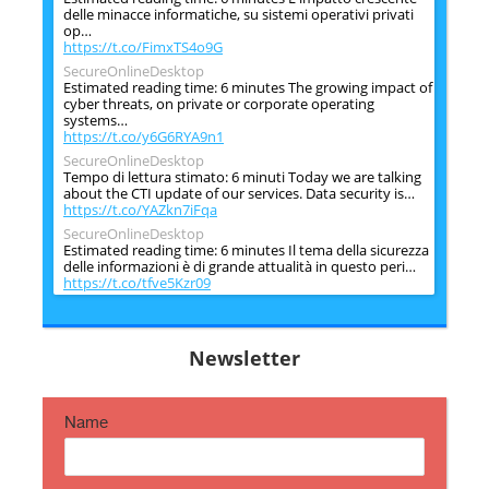
delle minacce informatiche, su sistemi operativi privati
op…
https://t.co/FimxTS4o9G
SecureOnlineDesktop
Estimated reading time: 6 minutes The growing impact of
cyber threats, on private or corporate operating
systems…
https://t.co/y6G6RYA9n1
SecureOnlineDesktop
Tempo di lettura stimato: 6 minuti Today we are talking
about the CTI update of our services. Data security is…
https://t.co/YAZkn7iFqa
SecureOnlineDesktop
Estimated reading time: 6 minutes Il tema della sicurezza
delle informazioni è di grande attualità in questo peri…
https://t.co/tfve5Kzr09
SecureOnlineDesktop
Estimated reading time: 6 minutes The issue of
information security is very topical in this historical
Newsletter
period ch…
https://t.co/TP8gvdRcrF
Name