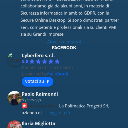
collaboriamo già da alcuni anni, in materia di 
Sicurezza informatica in ambito GDPR, con la 
Secure Online Desktop. Si sono dimostrati partner 
seri, competenti e professionali sia su clienti PMI 
sia su Grandi imprese.
Altre recensioni
FACEBOOK
Cyberfero s.r.l.
5.0
Basato su 11 recensioni
powered by
Facebook
votaci su
Paolo Raimondi
8 years ago
recommends
La Polimatica Progetti Srl, 
azienda di
... 
leggi di più
Ilaria Miglietta