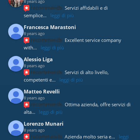
8 years ago
recommends
Servizi affidabili e di 
semplice
... 
leggi di più
Francesca Marastoni
8 years ago
recommends
Excellent service company 
with
... 
leggi di più
Alessio Liga
8 years ago
recommends
Servizi di alto livello, 
competenti e
... 
leggi di più
Matteo Revelli
8 years ago
recommends
Ottima azienda, offre servizi di 
alta
... 
leggi di più
Lorenzo Munari
8 years ago
recommends
Azienda molto seria e
... 
leggi 