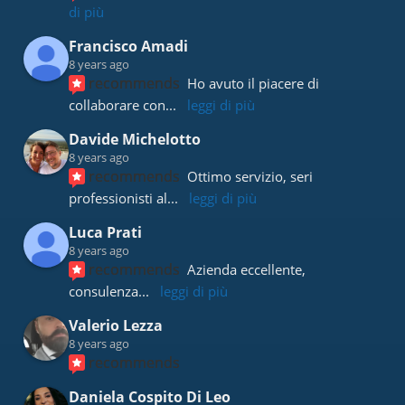
di più
Francisco Amadi
8 years ago
recommends
Ho avuto il piacere di 
collaborare con
... 
leggi di più
Davide Michelotto
8 years ago
recommends
Ottimo servizio, seri 
professionisti al
... 
leggi di più
Luca Prati
8 years ago
recommends
Azienda eccellente, 
consulenza
... 
leggi di più
Valerio Lezza
8 years ago
recommends
Daniela Cospito Di Leo