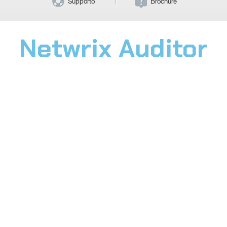
Supporto
Brochure
Netwrix Auditor
RIDUCI IL PESO
ASSOCIATO
ALL'AUDITING IT
Il servizio che
consente di