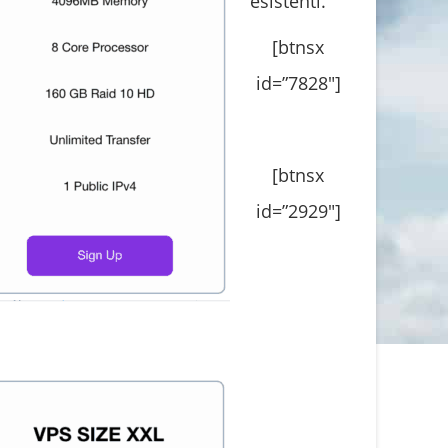
esistenti.
[btnsx
id=”7828″]
[btnsx
id=”2929″]