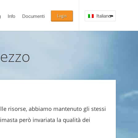
Login
Italiano
g
Info
Documenti
rezzo
elle risorse, abbiamo mantenuto gli stessi
imasta però invariata la qualità dei