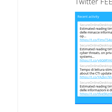
Twitter FE
Recent activity
SecureOnlineDesktop
Estimated reading tim
delle minacce informat
op…
https://t.co/FimxTS4
SecureOnlineDesktop
Estimated reading tim
cyber threats, on pri
systems…
https://t.co/y6G6RYA
SecureOnlineDesktop
Tempo di lettura stim
about the CTI update o
https://t.co/YAZkn7iF
SecureOnlineDesktop
Estimated reading time
delle informazioni è d
https://t.co/tfve5Kzr0
SecureOnlineDesktop
Estimated reading tim
information security is
period ch…