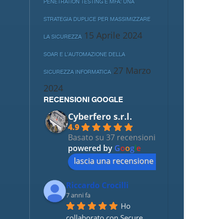
PENETRATION TESTING E MFA: UNA
STRATEGIA DUPLICE PER MASSIMIZZARE
15 Aprile 2024
LA SICUREZZA
SOAR E L’AUTOMAZIONE DELLA
27 Marzo
SICUREZZA INFORMATICA
2024
RECENSIONI GOOGLE
Cyberfero s.r.l.
4.9
Basato su 37 recensioni
powered by
G
o
o
g
l
e
lascia una recensione su
Riccardo Crocilli
7 anni fa
Ho 
collaborato con Secure 