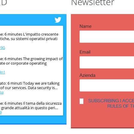
ED
Newsletter
Name
e: 6 minutes L'impatto crescente
iche, su sistemi operativi privati
o9G
Email
e: 6 minutes The growing impact of
vate or corporate operating
9n1
Azienda
ato: 6 minuti Today we are talking
f our services. Data security is…
qa
SUBSCRIBING I ACC
: 6 minutes Il tema della sicurezza
RULES OF T
i grande attualità in questo peri…
9
e: 6 minutes The issue of
 very topical in this historical