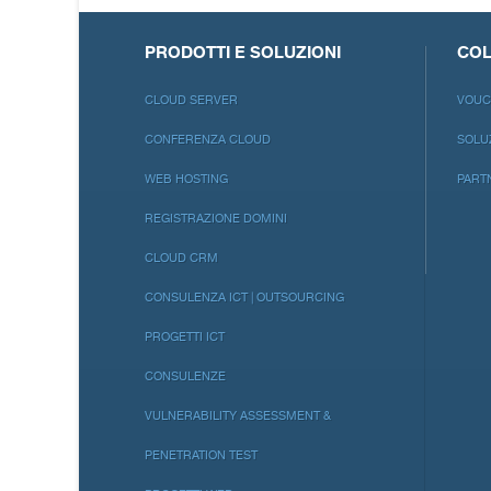
https://t.co/TP8gvdR
PRODOTTI E SOLUZIONI
COL
CLOUD SERVER
VOUC
CONFERENZA CLOUD
SOLU
WEB HOSTING
PART
REGISTRAZIONE DOMINI
CLOUD CRM
CONSULENZA ICT | OUTSOURCING
PROGETTI ICT
CONSULENZE
VULNERABILITY ASSESSMENT &
PENETRATION TEST