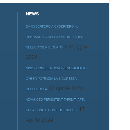
NEWS
DA CYBERFERO A CYBERFERO: IL
REBRANDING DELL’AZIENDA LEADER
6 Maggio
NELLA CYBERSECURITY
2024
NIS2 – COME IL NUOVO REGOLAMENTO
CYBER POTENZIA LA SICUREZZA
22 Aprile 2024
DELL’EUROPA
ADVANCED PERSISTENT THREAT (APT):
17
COSA SONO E COME DIFENDERSI
Aprile 2024