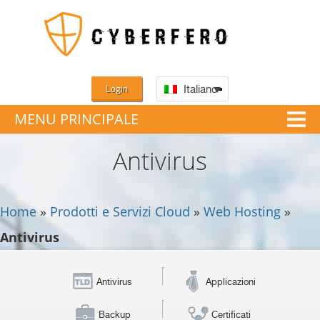
Login
Italiano
MENU PRINCIPALE
Antivirus
Home
»
Prodotti e Servizi Cloud
»
Web Hosting
»
Antivirus
Antivirus
Applicazioni
Backup
Certificati