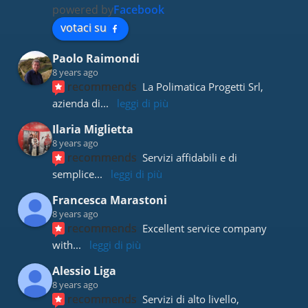
powered by
Facebook
votaci su
Paolo Raimondi
8 years ago
recommends
La Polimatica Progetti Srl, 
azienda di
... 
leggi di più
Ilaria Miglietta
8 years ago
recommends
Servizi affidabili e di 
semplice
... 
leggi di più
Francesca Marastoni
8 years ago
recommends
Excellent service company 
with
... 
leggi di più
Alessio Liga
8 years ago
recommends
Servizi di alto livello, 