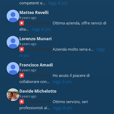
competenti e
... 
leggi di più
Matteo Revelli
8 years ago
recommends
Ottima azienda, offre servizi di 
alta
... 
leggi di più
Lorenzo Munari
8 years ago
recommends
Azienda molto seria e
... 
leggi 
di più
Francisco Amadi
8 years ago
recommends
Ho avuto il piacere di 
collaborare con
... 
leggi di più
Davide Michelotto
8 years ago
recommends
Ottimo servizio, seri 
professionisti al
... 
leggi di più