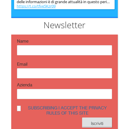
delle informazioni è di grande attualità in questo peri…
https://t.co/tfve5Kzr09
SecureOnlineDesktop
Estimated reading time: 6 minutes The issue of
information security is very topical in this historical
Newsletter
period ch…
https://t.co/TP8gvdRcrF
Name
Email
Azienda
SUBSCRIBING I ACCEPT THE PRIVACY
RULES OF THIS SITE