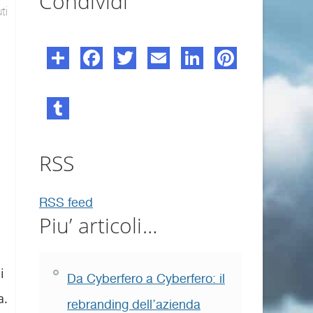
Condividi
ti
o
RSS
RSS feed
Piu’ articoli…
i
Da Cyberfero a Cyberfero: il
a.
rebranding dell’azienda