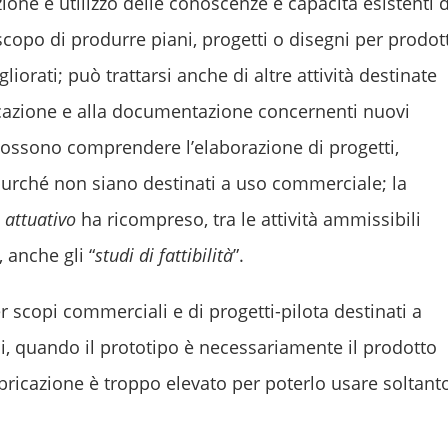
ione e utilizzo delle conoscenze e capacità esistenti d
opo di produrre piani, progetti o disegni per prodott
liorati; può trattarsi anche di altre attività destinate
ficazione e alla documentazione concernenti nuovi
tà possono comprendere l’elaborazione di progetti,
purché non siano destinati a uso commerciale; la
 attuativo
ha ricompreso, tra le attività ammissibili
 anche gli “
studi di fattibilità
”.
per scopi commerciali e di progetti-pilota destinati a
, quando il prototipo è necessariamente il prodotto
bricazione è troppo elevato per poterlo usare soltant