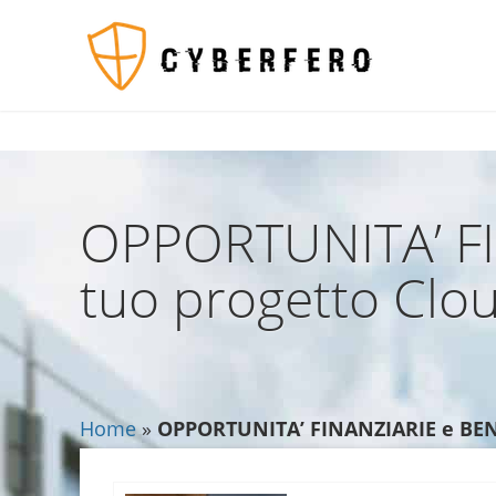
$TagsList .= '';?>
554
OPPORTUNITA’ FIN
tuo progetto Clo
Home
»
OPPORTUNITA’ FINANZIARIE e BENEF