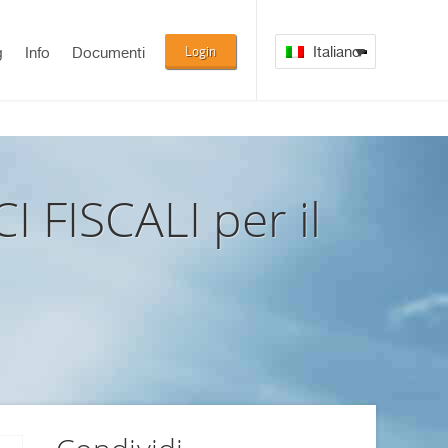
Login
Italiano
g
Info
Documenti
 FISCALI per il