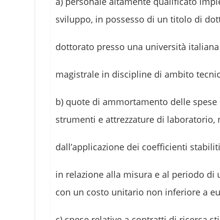
a) personale altamente qualificato impieg
sviluppo, in possesso di un titolo di dott
dottorato presso una università italiana
magistrale in discipline di ambito tecnic
b) quote di ammortamento delle spese di
strumenti e attrezzature di laboratorio, n
dall’applicazione dei coefficienti stabili
in relazione alla misura e al periodo di u
con un costo unitario non inferiore a eur
c) spese relative a contratti di ricerca st