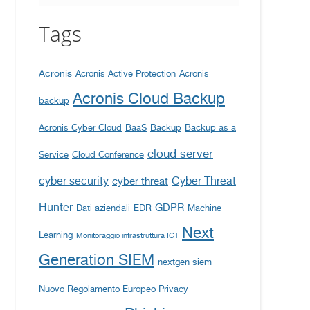
Tags
Acronis
Acronis Active Protection
Acronis
Acronis Cloud Backup
backup
Acronis Cyber Cloud
BaaS
Backup
Backup as a
cloud server
Service
Cloud Conference
cyber security
Cyber Threat
cyber threat
Hunter
GDPR
Dati aziendali
EDR
Machine
Next
Learning
Monitoraggio infrastruttura ICT
Generation SIEM
nextgen siem
Nuovo Regolamento Europeo Privacy