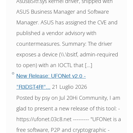
AsusBSItf.sys kernel driver, shipped with
ASUS Business Manager and Software
Manager. ASUS has assigned the CVE and
published a vendor advisory with
countermeasures. Summary: The driver
exposes a device (\\.\bsitf, admin-required
to open) with an IOCTL that […]
New Release: UFONet v2.0 -
21 Luglio 2026
"R3DST4R!"...
Posted by psy on Jul 20Hi Community, I am
glad to present a new release of this tool: -
https://ufonet.03c8.net --------- "UFONet is a
free software, P2P and cryptographic -