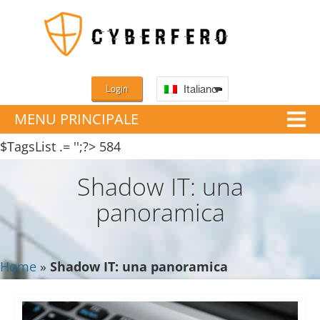
Login
Italiano
MENU PRINCIPALE
$TagsList .= '';?>
584
Shadow IT: una
panoramica
Home
»
Shadow IT: una panoramica