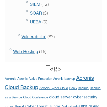
(12)
SIEM
(5)
SOAR
(9)
UEBA
(83)
Vulnerabilita'
(16)
Web Hosting
Tags
Acronis
Acronis
Acronis Active Protection
Acronis backup
Cloud Backup
Acronis Cyber Cloud
BaaS
Backup
Backup
cloud server
cyber security
as a Service
Cloud Conference
Cyber Threat Hunter
cyber threat
GDPR
Dati aziendali
EDR