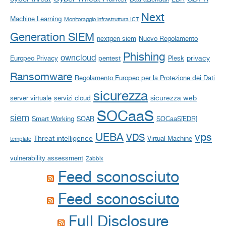
Next
Machine Learning
Monitoraggio infrastruttura ICT
Generation SIEM
nextgen siem
Nuovo Regolamento
Phishing
owncloud
privacy
Europeo Privacy
pentest
Plesk
Ransomware
Regolamento Europeo per la Protezione dei Dati
sicurezza
sicurezza web
server virtuale
servizi cloud
SOCaaS
siem
Smart Working
SOAR
SOCaaS[EDR]
UEBA
vps
VDS
Threat intelligence
Virtual Machine
template
vulnerability assessment
Zabbix
Feed sconosciuto
Feed sconosciuto
Full Disclosure