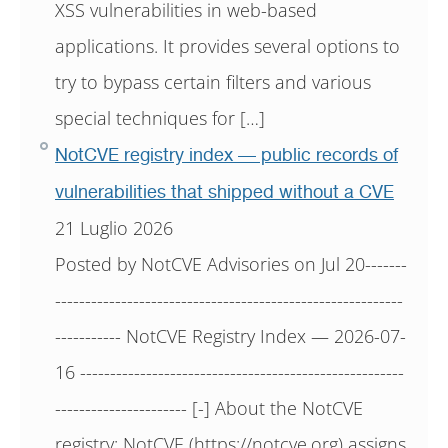
XSS vulnerabilities in web-based
applications. It provides several options to
try to bypass certain filters and various
special techniques for […]
NotCVE registry index — public records of
vulnerabilities that shipped without a CVE
21 Luglio 2026
Posted by NotCVE Advisories on Jul 20-------
----------------------------------------------------------
----------- NotCVE Registry Index — 2026-07-
16 ------------------------------------------------------
---------------------- [-] About the NotCVE
registry: NotCVE (https://notcve.org) assigns