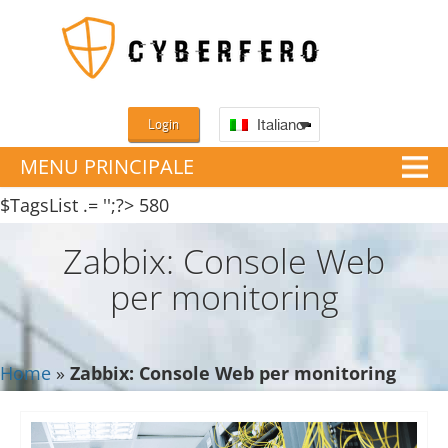
Login
Italiano
MENU PRINCIPALE
$TagsList .= '';?>
580
Zabbix: Console Web
per monitoring
Home
»
Zabbix: Console Web per monitoring