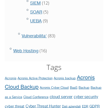
(12)
SIEM
(5)
SOAR
(9)
UEBA
(83)
Vulnerabilita'
(16)
Web Hosting
Tags
Acronis
Acronis
Acronis Active Protection
Acronis backup
Cloud Backup
Acronis Cyber Cloud
BaaS
Backup
Backup
cloud server
cyber security
as a Service
Cloud Conference
Cyber Threat Hunter
cyber threat
GDPR
Dati aziendali
EDR