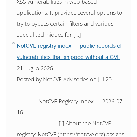
XSS vulnerabilities in web-based
applications. It provides several options to
try to bypass certain filters and various
special techniques for […]
NotCVE registry index — public records of
vulnerabilities that shipped without a CVE
21 Luglio 2026
Posted by NotCVE Advisories on Jul 20-------
----------------------------------------------------------
----------- NotCVE Registry Index — 2026-07-
16 ------------------------------------------------------
---------------------- [-] About the NotCVE
registry: NotCVE (https://notcve.org) assigns