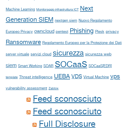
Next
Machine Learning
Monitoraggio infrastruttura ICT
Generation SIEM
nextgen siem
Nuovo Regolamento
Phishing
owncloud
privacy
Europeo Privacy
pentest
Plesk
Ransomware
Regolamento Europeo per la Protezione dei Dati
sicurezza
sicurezza web
server virtuale
servizi cloud
SOCaaS
siem
Smart Working
SOAR
SOCaaS[EDR]
UEBA
vps
VDS
Threat intelligence
Virtual Machine
template
vulnerability assessment
Zabbix
Feed sconosciuto
Feed sconosciuto
Full Disclosure