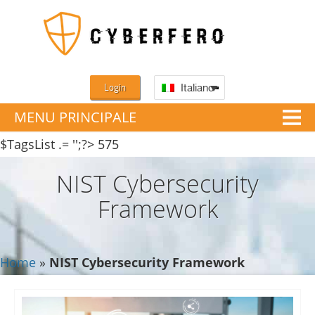
Login
Italiano
MENU PRINCIPALE
$TagsList .= '';?>
575
NIST Cybersecurity
Framework
Home
»
NIST Cybersecurity Framework