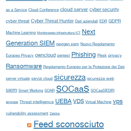
cloud server
cyber security
as a Service
Cloud Conference
Cyber Threat Hunter
cyber threat
GDPR
Dati aziendali
EDR
Next
Machine Learning
Monitoraggio infrastruttura ICT
Generation SIEM
nextgen siem
Nuovo Regolamento
Phishing
owncloud
privacy
Europeo Privacy
pentest
Plesk
Ransomware
Regolamento Europeo per la Protezione dei Dati
sicurezza
sicurezza web
server virtuale
servizi cloud
SOCaaS
siem
Smart Working
SOAR
SOCaaS[EDR]
UEBA
vps
VDS
Threat intelligence
Virtual Machine
template
vulnerability assessment
Zabbix
Feed sconosciuto