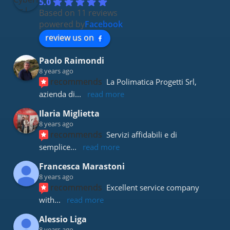
5.0
Based on 11 reviews
powered by
Facebook
review us on
Paolo Raimondi
8 years ago
recommends
La Polimatica Progetti Srl, 
azienda di
... 
read more
Ilaria Miglietta
8 years ago
recommends
Servizi affidabili e di 
semplice
... 
read more
Francesca Marastoni
8 years ago
recommends
Excellent service company 
with
... 
read more
Alessio Liga
8 years ago