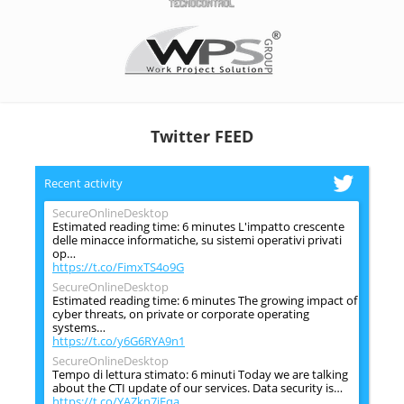
Twitter FEED
Recent activity
SecureOnlineDesktop
Estimated reading time: 6 minutes L'impatto crescente
delle minacce informatiche, su sistemi operativi privati
op…
https://t.co/FimxTS4o9G
SecureOnlineDesktop
Estimated reading time: 6 minutes The growing impact of
cyber threats, on private or corporate operating
systems…
https://t.co/y6G6RYA9n1
SecureOnlineDesktop
Tempo di lettura stimato: 6 minuti Today we are talking
about the CTI update of our services. Data security is…
https://t.co/YAZkn7iFqa