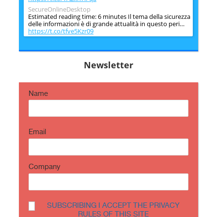
SecureOnlineDesktop
Estimated reading time: 6 minutes Il tema della sicurezza
delle informazioni è di grande attualità in questo peri…
https://t.co/tfve5Kzr09
SecureOnlineDesktop
Estimated reading time: 6 minutes The issue of
information security is very topical in this historical
Newsletter
period ch…
https://t.co/TP8gvdRcrF
Name
Email
Company
SUBSCRIBING I ACCEPT THE PRIVACY
RULES OF THIS SITE