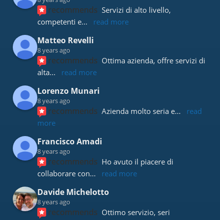
recommends
Servizi di alto livello, 
competenti e
... 
read more
Matteo Revelli
8 years ago
recommends
Ottima azienda, offre servizi di 
alta
... 
read more
Lorenzo Munari
8 years ago
recommends
Azienda molto seria e
... 
read 
more
Francisco Amadi
8 years ago
recommends
Ho avuto il piacere di 
collaborare con
... 
read more
Davide Michelotto
8 years ago
recommends
Ottimo servizio, seri 