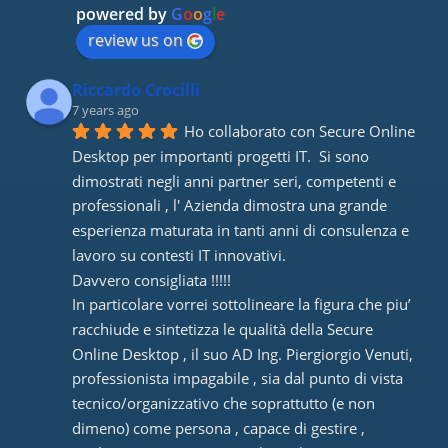
powered by
G
o
o
g
l
e
review us on
Riccardo Crocilli
7 years ago
Ho collaborato con Secure Online 
Desktop per importanti progetti IT.  Si sono 
dimostrati negli anni partner seri, competenti e 
professionali , l' Azienda dimostra una grande 
esperienza maturata in tanti anni di consulenza e 
lavoro su contesti IT innovativi. 
Davvero consigliata !!!!! 
In particolare vorrei sottolineare la figura che piu’ 
racchiude e sintetizza le qualità della Secure 
Online Desktop , il suo AD Ing. Piergiorgio Venuti, 
professionista impagabile , sia dal punto di vista 
tecnico/organizzativo che soprattutto (e non 
dimeno) come persona , capace di gestire , 