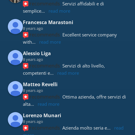
recommends
Servizi affidabili e di 
semplice
... 
read more
Francesca Marastoni
8 years ago
recommends
Excellent service company 
with
... 
read more
Alessio Liga
8 years ago
recommends
Servizi di alto livello, 
competenti e
... 
read more
Matteo Revelli
8 years ago
recommends
Ottima azienda, offre servizi di 
alta
... 
read more
Lorenzo Munari
8 years ago
recommends
Azienda molto seria e
... 
read 
more