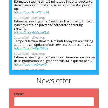
Estimated reading time: 6 minutes L'impatto crescente
delle minacce informatiche, su sistemi operativi privati
op…
https://t.co/FimxTS4o9G
SecureOnlineDesktop
Estimated reading time: 6 minutes The growing impact of
cyber threats, on private or corporate operating
systems…
https://t.co/y6G6RYA9n1
SecureOnlineDesktop
Tempo di lettura stimato: 6 minuti Today we are talking
about the CTI update of our services. Data security is…
https://t.co/YAZkn7iFqa
SecureOnlineDesktop
Estimated reading time: 6 minutes Il tema della sicurezza
delle informazioni è di grande attualità in questo peri…
https://t.co/tfve5Kzr09
SecureOnlineDesktop
Estimated reading time: 6 minutes The issue of
information security is very topical in this historical
Newsletter
period ch…
https://t.co/TP8gvdRcrF
Name