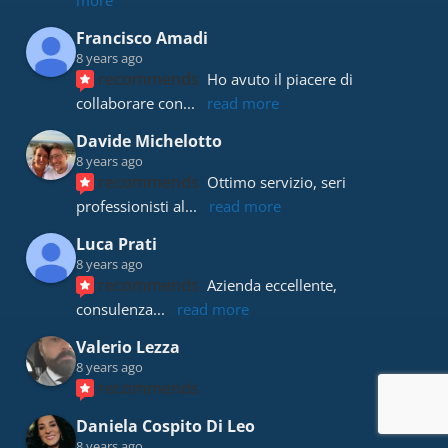
Francisco Amadi
8 years ago
recommends
Ho avuto il piacere di 
collaborare con
... 
read more
Davide Michelotto
8 years ago
recommends
Ottimo servizio, seri 
professionisti al
... 
read more
Luca Prati
8 years ago
recommends
Azienda eccellente, 
consulenza
... 
read more
Valerio Lezza
8 years ago
recommends
Daniela Cospito Di Leo
8 years ago