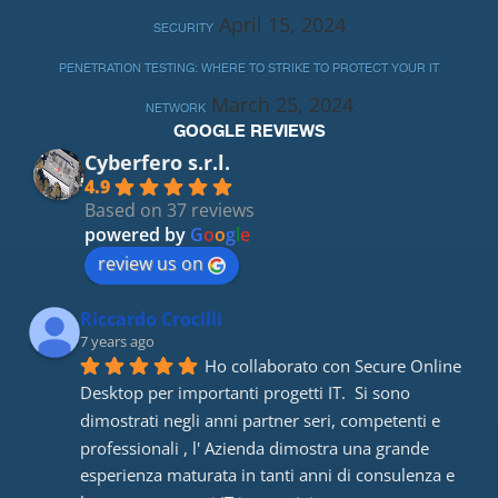
April 15, 2024
SECURITY
PENETRATION TESTING: WHERE TO STRIKE TO PROTECT YOUR IT
March 25, 2024
NETWORK
GOOGLE REVIEWS
Cyberfero s.r.l.
4.9
Based on 37 reviews
powered by
G
o
o
g
l
e
review us on
Riccardo Crocilli
7 years ago
Ho collaborato con Secure Online 
Desktop per importanti progetti IT.  Si sono 
dimostrati negli anni partner seri, competenti e 
professionali , l' Azienda dimostra una grande 
esperienza maturata in tanti anni di consulenza e 