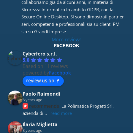
collaboriamo già da alcuni anni, in materia di 
Sicurezza informatica in ambito GDPR, con la 
Secure Online Desktop. Si sono dimostrati partner 
seri, competenti e professionali sia su clienti PMI 
sia su Grandi imprese.
More reviews
FACEBOOK
Cyberfero s.r.l.
5.0
Based on 11 reviews
powered by
Facebook
review us on
Paolo Raimondi
8 years ago
recommends
La Polimatica Progetti Srl, 
azienda di
... 
read more
Ilaria Miglietta
8 years ago