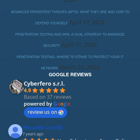
ADVANCED PERSISTENT THREATS (APTS): WHAT THEY ARE AND HOW TO
April 17, 2024
DEFEND YOURSELF
PENETRATION TESTING AND MFA: A DUAL STRATEGY TO MAXIMIZE
April 15, 2024
SECURITY
PENETRATION TESTING: WHERE TO STRIKE TO PROTECT YOUR IT
March 25, 2024
NETWORK
GOOGLE REVIEWS
Cyberfero s.r.l.
4.9
Based on 37 reviews
powered by
G
o
o
g
l
e
review us on
Riccardo Crocilli
7 years ago