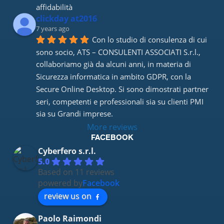
affidabilità
clickday at2016
7 years ago
Con lo studio di consulenza di cui 
sono socio, ATS – CONSULENTI ASSOCIATI S.r.l., 
collaboriamo già da alcuni anni, in materia di 
Sicurezza informatica in ambito GDPR, con la 
Secure Online Desktop. Si sono dimostrati partner 
seri, competenti e professionali sia su clienti PMI 
sia su Grandi imprese.
More reviews
FACEBOOK
Cyberfero s.r.l.
5.0
Based on 11 reviews
powered by
Facebook
review us on
Paolo Raimondi