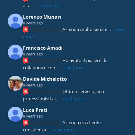
alta
... 
read more
Lorenzo Munari
8 years ago
recommends
Azienda molto seria e
... 
read 
more
Francisco Amadi
8 years ago
recommends
Ho avuto il piacere di 
collaborare con
... 
read more
Davide Michelotto
8 years ago
recommends
Ottimo servizio, seri 
professionisti al
... 
read more
Luca Prati
8 years ago
recommends
Azienda eccellente, 
consulenza
... 
read more