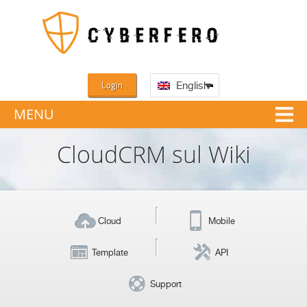
Login
English
MENU
CloudCRM sul Wiki
Cloud
Mobile
Template
API
Support