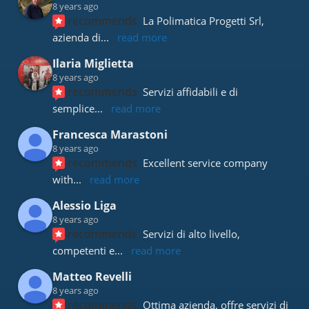
8 years ago
recommends
La Polimatica Progetti Srl, 
azienda di
... 
read more
Ilaria Miglietta
8 years ago
recommends
Servizi affidabili e di 
semplice
... 
read more
Francesca Marastoni
8 years ago
recommends
Excellent service company 
with
... 
read more
Alessio Liga
8 years ago
recommends
Servizi di alto livello, 
competenti e
... 
read more
Matteo Revelli
8 years ago
recommends
Ottima azienda, offre servizi di 