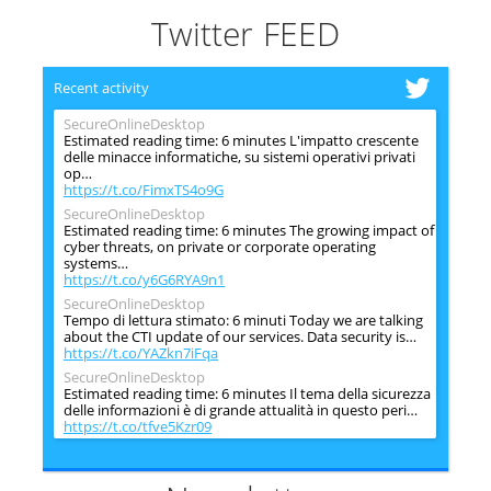
Twitter FEED
Recent activity
SecureOnlineDesktop
Estimated reading time: 6 minutes L'impatto crescente
delle minacce informatiche, su sistemi operativi privati
op…
https://t.co/FimxTS4o9G
SecureOnlineDesktop
Estimated reading time: 6 minutes The growing impact of
cyber threats, on private or corporate operating
systems…
https://t.co/y6G6RYA9n1
SecureOnlineDesktop
Tempo di lettura stimato: 6 minuti Today we are talking
about the CTI update of our services. Data security is…
https://t.co/YAZkn7iFqa
SecureOnlineDesktop
Estimated reading time: 6 minutes Il tema della sicurezza
delle informazioni è di grande attualità in questo peri…
https://t.co/tfve5Kzr09
SecureOnlineDesktop
Estimated reading time: 6 minutes The issue of
information security is very topical in this historical