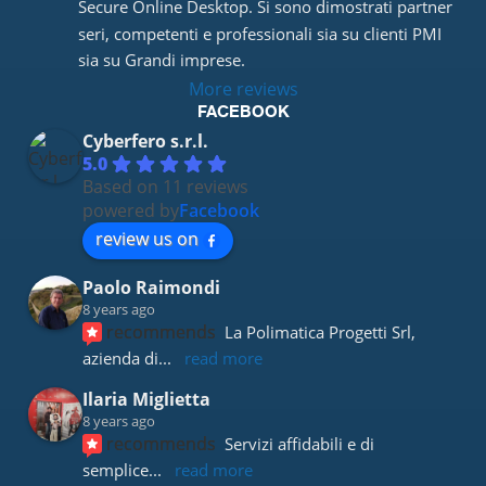
Secure Online Desktop. Si sono dimostrati partner 
seri, competenti e professionali sia su clienti PMI 
sia su Grandi imprese.
More reviews
FACEBOOK
Cyberfero s.r.l.
5.0
Based on 11 reviews
powered by
Facebook
review us on
Paolo Raimondi
8 years ago
recommends
La Polimatica Progetti Srl, 
azienda di
... 
read more
Ilaria Miglietta
8 years ago
recommends
Servizi affidabili e di 
semplice
... 
read more