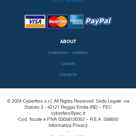
More Reviews
ABOUT
CYBERFERO – COMPANY
CAREER
CONTACTS
© 2024 Cyberfero s.r.l. All Rights Reserved. Sede Legale: via
Statuto 3 - 42121 Reggio Emilia (RE) – PEC
cyberfero@pec.it
Cod. fiscale e P.IVA 03058120357 – R.E.A. 356650
Informativa Privacy
-