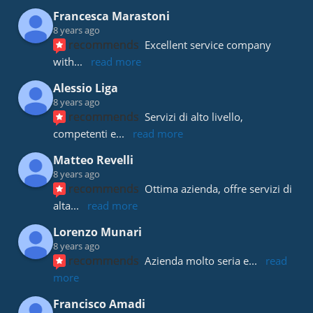
Francesca Marastoni
8 years ago
recommends
Excellent service company 
with
... 
read more
Alessio Liga
8 years ago
recommends
Servizi di alto livello, 
competenti e
... 
read more
Matteo Revelli
8 years ago
recommends
Ottima azienda, offre servizi di 
alta
... 
read more
Lorenzo Munari
8 years ago
recommends
Azienda molto seria e
... 
read 
more
Francisco Amadi