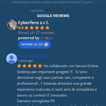
PENETRATION TESTING: WHERE TO STRIKE TO PROTECT YOUR IT
March 25, 2024
NETWORK
GOOGLE REVIEWS
Cyberfero s.r.l.
4.9
Based on 37 reviews
powered by
G
o
o
g
l
e
review us on
Riccardo Crocilli
7 years ago
Ho collaborato con Secure Online 
Desktop per importanti progetti IT.  Si sono 
dimostrati negli anni partner seri, competenti e 
professionali , l' Azienda dimostra una grande 
esperienza maturata in tanti anni di consulenza e 
lavoro su contesti IT innovativi. 
Davvero consigliata !!!!! 