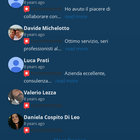
8 years ago
recommends
Ho avuto il piacere di 
collaborare con
... 
read more
Davide Michelotto
8 years ago
recommends
Ottimo servizio, seri 
professionisti al
... 
read more
Luca Prati
8 years ago
recommends
Azienda eccellente, 
consulenza
... 
read more
Valerio Lezza
8 years ago
recommends
Daniela Cospito Di Leo
8 years ago
recommends