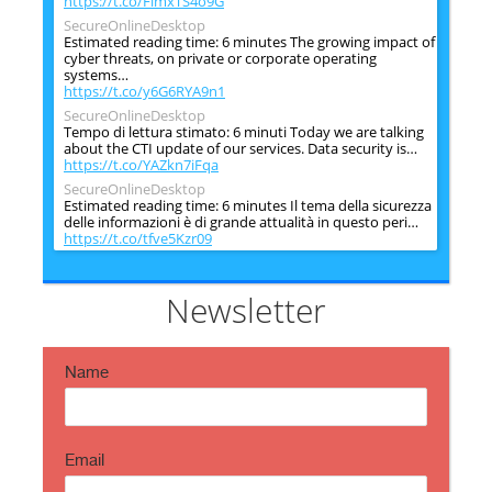
https://t.co/FimxTS4o9G
SecureOnlineDesktop
Estimated reading time: 6 minutes The growing impact of
cyber threats, on private or corporate operating
systems…
https://t.co/y6G6RYA9n1
SecureOnlineDesktop
Tempo di lettura stimato: 6 minuti Today we are talking
about the CTI update of our services. Data security is…
https://t.co/YAZkn7iFqa
SecureOnlineDesktop
Estimated reading time: 6 minutes Il tema della sicurezza
delle informazioni è di grande attualità in questo peri…
https://t.co/tfve5Kzr09
SecureOnlineDesktop
Estimated reading time: 6 minutes The issue of
information security is very topical in this historical
Newsletter
period ch…
https://t.co/TP8gvdRcrF
Name
Email