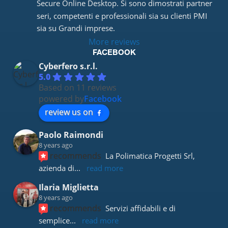
Secure Online Desktop. Si sono dimostrati partner 
seri, competenti e professionali sia su clienti PMI 
sia su Grandi imprese.
More reviews
FACEBOOK
Cyberfero s.r.l.
5.0
Based on 11 reviews
powered by
Facebook
review us on
Paolo Raimondi
8 years ago
recommends
La Polimatica Progetti Srl, 
azienda di
... 
read more
Ilaria Miglietta
8 years ago
recommends
Servizi affidabili e di 
semplice
... 
read more