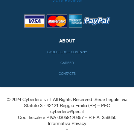
More Reviews
ABOUT
CYBERFERO – COMPANY
CAREER
CONTACTS
© 2024 Cyberfero s.r.l. All Rights Reserved. Sede Legale: via
Statuto 3 - 42121 Reggio Emilia (RE) – PEC
cyberfero@pec.it
Cod. fiscale e P.IVA 03058120357 – R.E.A. 356650
Informativa Privacy
-