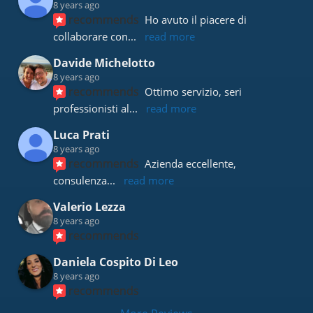
8 years ago
recommends
Ho avuto il piacere di 
collaborare con
... 
read more
Davide Michelotto
8 years ago
recommends
Ottimo servizio, seri 
professionisti al
... 
read more
Luca Prati
8 years ago
recommends
Azienda eccellente, 
consulenza
... 
read more
Valerio Lezza
8 years ago
recommends
Daniela Cospito Di Leo
8 years ago
recommends