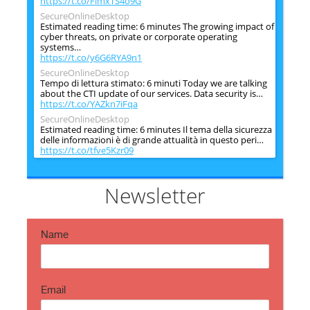
https://t.co/FimxTS4o9G
SecureOnlineDesktop
Estimated reading time: 6 minutes The growing impact of
cyber threats, on private or corporate operating
systems…
https://t.co/y6G6RYA9n1
SecureOnlineDesktop
Tempo di lettura stimato: 6 minuti Today we are talking
about the CTI update of our services. Data security is…
https://t.co/YAZkn7iFqa
SecureOnlineDesktop
Estimated reading time: 6 minutes Il tema della sicurezza
delle informazioni è di grande attualità in questo peri…
https://t.co/tfve5Kzr09
SecureOnlineDesktop
Estimated reading time: 6 minutes The issue of
information security is very topical in this historical
Newsletter
period ch…
https://t.co/TP8gvdRcrF
Name
Email