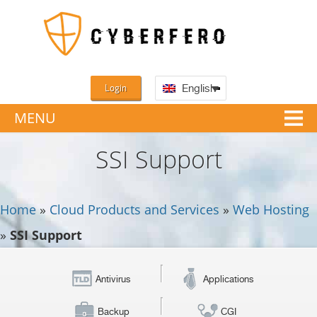
Login
English
MENU
SSI Support
Home
»
Cloud Products and Services
»
Web Hosting
»
SSI Support
Antivirus
Applications
Backup
CGI