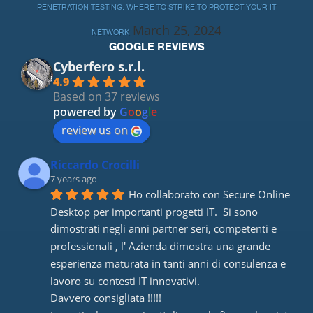
PENETRATION TESTING: WHERE TO STRIKE TO PROTECT YOUR IT
March 25, 2024
NETWORK
GOOGLE REVIEWS
Cyberfero s.r.l.
4.9
Based on 37 reviews
powered by
G
o
o
g
l
e
review us on
Riccardo Crocilli
7 years ago
Ho collaborato con Secure Online 
Desktop per importanti progetti IT.  Si sono 
dimostrati negli anni partner seri, competenti e 
professionali , l' Azienda dimostra una grande 
esperienza maturata in tanti anni di consulenza e 
lavoro su contesti IT innovativi. 
Davvero consigliata !!!!! 