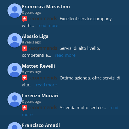
Francesca Marastoni
8 years ago
recommends
Excellent service company 
with
... 
read more
Alessio Liga
8 years ago
recommends
Servizi di alto livello, 
competenti e
... 
read more
Matteo Revelli
8 years ago
recommends
Ottima azienda, offre servizi di 
alta
... 
read more
Lorenzo Munari
8 years ago
recommends
Azienda molto seria e
... 
read 
more
Francisco Amadi